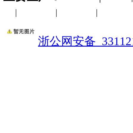
|
工业链条
|
输送链条
|
非标链
浙公网安备 331121