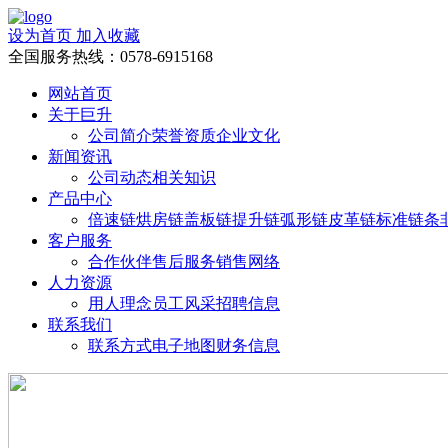
设为首页
加入收藏
全国服务热线：
0578-6915168
网站首页
关于巨升
公司简介
荣誉资质
企业文化
新闻资讯
公司动态
相关知识
产品中心
倍速链
烘房链
盖板链
提升链
弧形链
皮革链
标准链条
客户服务
合作伙伴
售后服务
销售网络
人力资源
用人理念
员工风采
招聘信息
联系我们
联系方式
电子地图
财务信息