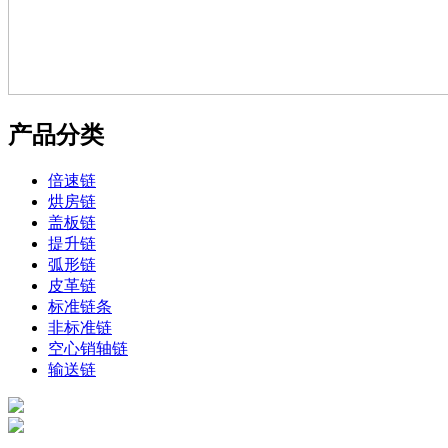
产品分类
倍速链
烘房链
盖板链
提升链
弧形链
皮革链
标准链条
非标准链
空心销轴链
输送链