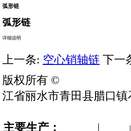
弧形链
弧形链
详细说明
上一条:
空心销轴链
下一
版权所有 ©
青田县巨升工
江省丽水市青田县腊口镇
企业信息化服务商：
聚诚
主要生产：
倍速链
|
烘房链
|